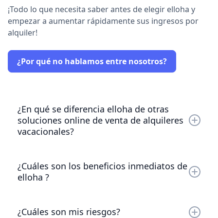
¡Todo lo que necesita saber antes de elegir elloha y
empezar a aumentar rápidamente sus ingresos por
alquiler!
¿Por qué no hablamos entre nosotros?
¿En qué se diferencia elloha de otras
soluciones online de venta de alquileres
vacacionales?
elloha es sin duda la plataforma más sencilla y
completa para ayudarle a aumentar sus ingresos
¿Cuáles son los beneficios inmediatos de
por alquiler.
elloha ?
En tan solo unas horas, con la ayuda de nuestro
Nuestra plataforma incluye todo lo que necesitas
equipo (¡y de forma gratuita! incluso si decide no
para hacerlo de forma sencilla y profesional: un
¿Cuáles son mis riesgos?