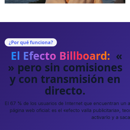
¿Por qué funciona?
El Efecto Billboard:
«
» pero sin comisiones
y con transmisión en
directo.
El 67 % de los usuarios de Internet que encuentran un a
página web oficial: es el «efecto valla publicitaria», t
activarlo y a saca